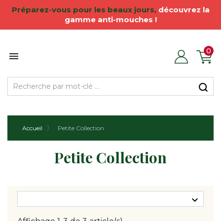
Préparez
-vous pour les
beaux jours
,
découvrez la
gamme anti-mouches !
0

Accueil
Petite Collection
Petite Collection
