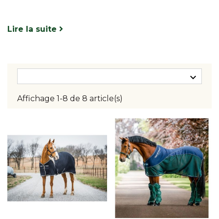
Après une bonne séance de travail, il se peut que votre cheval ait beaucoup
Lire la suite
transpiré, surtout s'il n'est pas tondu. La sueur stockée dans les poils des
chevaux peut mettre un certain temps à sécher et pendant les saisons les plus
fraiches le séchage doit être rapide. Une robe humide par temps frais après
l'exercice et c'est le coup de froid assuré !

Pour éviter ce genre de situation
Horseware
met à votre disposition de
Affichage 1-8 de 8 article(s)
nombreuses
couvertures séchantes cheva
l
. Elles viendront favoriser
l'évacuation de l'humidité des poils de votre monture et permettront une
meilleure récupération après le travail. Diverses matières composent nos
couvertures séchantes pour chevaux
: nid d'abeille, microfibre, micropolaire,
polyester... mais elles auront toute le même résultat : un séchage rapide et
efficace. Il ne faut en aucun cas laisser la
chemise séchante
sur le dos de votre
cheval au box, car l'humidité stockée dans la chemise deviendra inconfortable
et favorisera les coups de froid.
Cette qualité séchante peut également servir pendant le transport. Les voyages