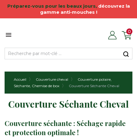
Préparez
-vous pour les
beaux jours
,
découvrez la
gamme anti-mouches !
0

Accueil
Couverture cheval
Couverture polaire,
Séchante, Chemise de box
Couverture Séchante Cheval
Couverture Séchante Cheval
Couverture séchante : Séchage rapide
et protection optimale !