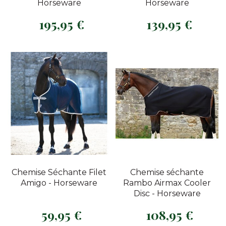
Horseware
Horseware
195,95 €
139,95 €
Prix
Prix
Chemise Séchante Filet
Chemise séchante
Amigo - Horseware
Rambo Airmax Cooler
Disc - Horseware
59,95 €
108,95 €
Prix
Prix