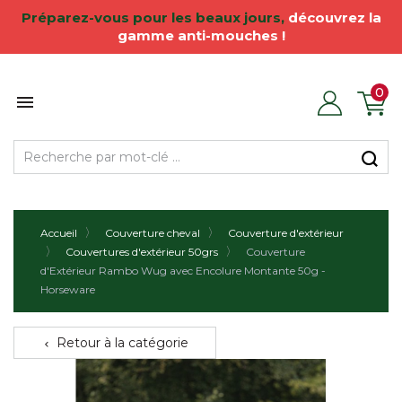
Préparez
-vous pour les
beaux jours
,
découvrez la
gamme anti-mouches !
0

Accueil
Couverture cheval
Couverture d'extérieur
Couvertures d'extérieur 50grs
Couverture
d'Extérieur Rambo Wug avec Encolure Montante 50g -
Horseware
Retour à la catégorie
