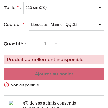
Taille
*
:
Couleur
*
:
-
+
Quantité :
Produit actuellement indisponible
Ajouter au panier

Non disponible
5% de vos achats convertis
EN BON DE RÉDUCTION